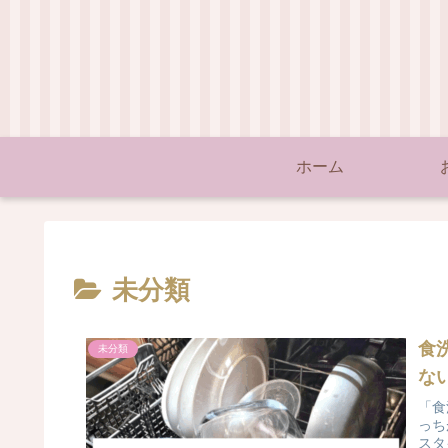
ホーム
未分類
食
未分類
な
「食
っち
スタ