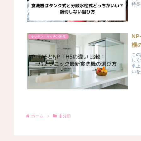
特長
NP
キッチン・キッチン家電
機
この
しく
卓上
いを
ホーム
未分類