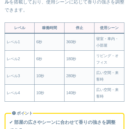
ル
を搭載しており、使用シーンに応じて香りの強さを調整
できます。
レベル
稼働時間
停止
使用シーン
寝室・車内・
レベル1
6秒
360秒
小部屋
リビング・オ
レベル2
6秒
180秒
フィス
広い空間・来
レベル3
10秒
280秒
客時
広い空間・来
レベル4
10秒
140秒
客時
ポイント
✔
部屋の広さやシーンに合わせて香りの強さを調整