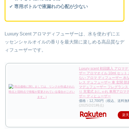
✔
専用ボトルで液漏れの心配が少ない
Luxury Scent アロマディフューザーは、水を使わずにエ
ッセンシャルオイルの香りを最大限に楽しめる高品質なデ
ィフューザーです。
Luxury scent 初回購入 アロ
ザー アロマオイル 10ml セット
ない アロマ ディフューザー 水
レス デュフューザー 車 玄関 部
マデュフューザー フレグランス
り 充電式 おしゃれ 車用アロマ
ザー ディヒューザー
価格：12,700円（税込、送料無
(2025/2/21時点)
楽