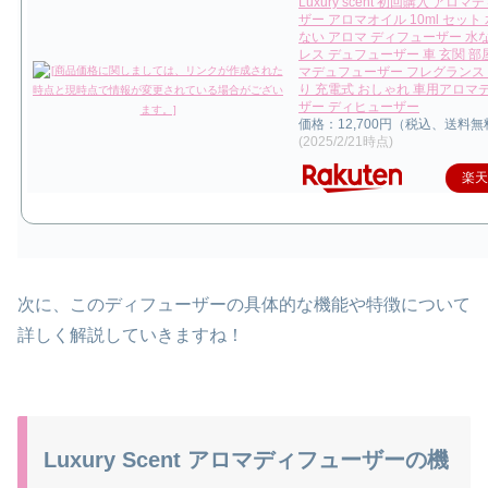
Luxury scent 初回購入 アロ
ザー アロマオイル 10ml セット
ない アロマ ディフューザー 水
レス デュフューザー 車 玄関 部
マデュフューザー フレグランス
り 充電式 おしゃれ 車用アロマ
ザー ディヒューザー
価格：12,700円（税込、送料無
(2025/2/21時点)
楽
次に、このディフューザーの具体的な機能や特徴について
詳しく解説していきますね！
Luxury Scent アロマディフューザーの機