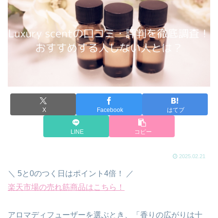
X
Facebook
はてブ
LINE
コピー
2025.02.21
＼ 5と0のつく日はポイント4倍！ ／
楽天市場の売れ筋商品はこちら！
アロマディフューザーを選ぶとき、「香りの広がりは十