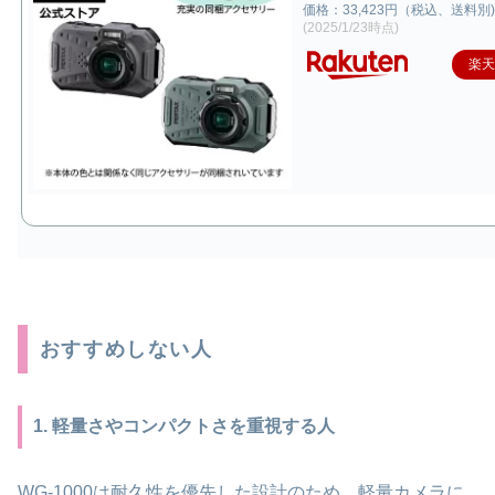
価格：33,423円（税込、送料別)
(2025/1/23時点)
楽
おすすめしない人
1. 軽量さやコンパクトさを重視する人
WG-1000は耐久性を優先した設計のため、軽量カメラに