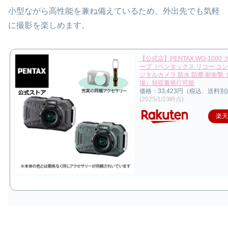
小型ながら高性能を兼ね備えているため、外出先でも気軽
に撮影を楽しめます。
【公式店】PENTAX WG-1000
ーブ（ペンタックス リコー コ
ジタルカメラ 防水 防塵 耐衝撃 
場）領収書発行可能
価格：33,423円（税込、送料別)
(2025/1/23時点)
楽