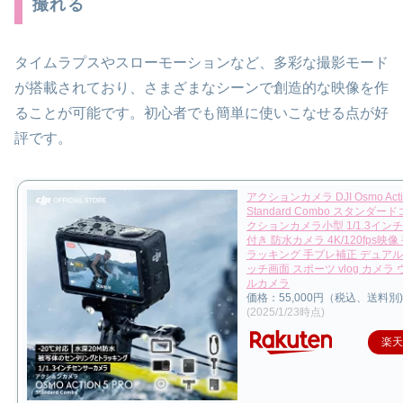
撮れる
タイムラプスやスローモーションなど、多彩な撮影モード
が搭載されており、さまざまなシーンで創造的な映像を作
ることが可能です。初心者でも簡単に使いこなせる点が好
評です。
アクションカメラ DJI Osmo Actio
Standard Combo スタンダー
クションカメラ小型 1/1.3イン
付き 防水カメラ 4K/120fps映
ラッキング 手ブレ補正 デュアル
ッチ画面 スポーツ vlog カメラ
ルカメラ
価格：55,000円（税込、送料別)
(2025/1/23時点)
楽