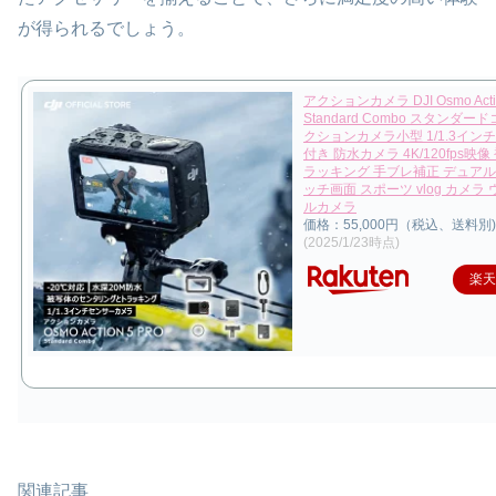
が得られるでしょう。
アクションカメラ DJI Osmo Actio
Standard Combo スタンダー
クションカメラ小型 1/1.3イン
付き 防水カメラ 4K/120fps映
ラッキング 手ブレ補正 デュアル
ッチ画面 スポーツ vlog カメラ
ルカメラ
価格：55,000円（税込、送料別)
(2025/1/23時点)
楽
関連記事