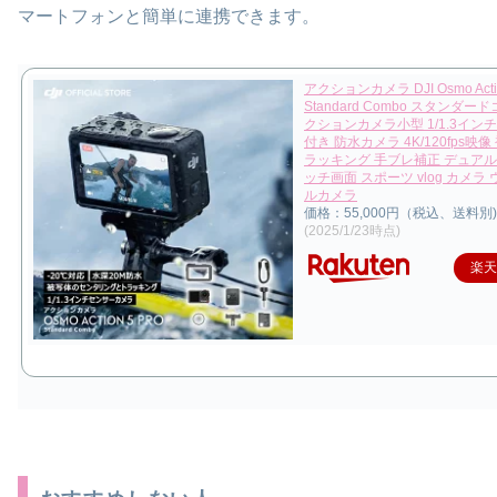
マートフォンと簡単に連携できます。
アクションカメラ DJI Osmo Actio
Standard Combo スタンダー
クションカメラ小型 1/1.3イン
付き 防水カメラ 4K/120fps映
ラッキング 手ブレ補正 デュアル
ッチ画面 スポーツ vlog カメラ
ルカメラ
価格：55,000円（税込、送料別)
(2025/1/23時点)
楽