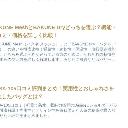
をまとめました！
KUNE MeshとBAKUNE Dryどっちを選ぶ？機能・
コミ・価格を詳しく比較！
AKUNE Mesh（バクネ メッシュ）」と「BAKUNE Dry（バクネ ド
）」の違いを徹底比較！通気性・速乾性・保温性・血行促進機能
、どちらを選ぶべきか迷っている方のために、それぞれの特徴や
すめの使い方を詳しく解説します。あなたに最適なリカバリーウ
を見つけましょう！
CSA-105口コミ評判まとめ！実用性とおしゃれさを
立したバッグとは？
SA-105口コミ｜軽量で防水、収納力抜群のBesideUショルダーバッ
徹底解説！実用性とデザイン性を兼ね備えた人気の秘密や購入前
りたい評判をまとめました。