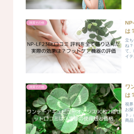
N
雑貨その他
は
立ち
ね？
て、
イテ
ワ
雑貨その他
は
視界
お探
ト」
商品