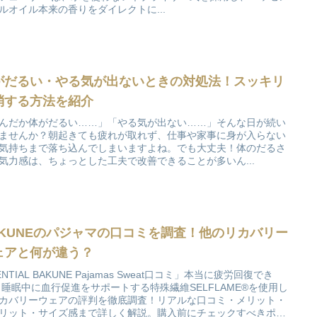
ルオイル本来の香りをダイレクトに...
がだるい・やる気が出ないときの対処法！スッキリ
消する方法を紹介
んだか体がだるい……」「やる気が出ない……」そんな日が続い
ませんか？朝起きても疲れが取れず、仕事や家事に身が入らない
気持ちまで落ち込んでしまいますよね。でも大丈夫！体のだるさ
気力感は、ちょっとした工夫で改善できることが多いん...
AKUNEのパジャマの口コミを調査！他のリカバリー
ェアと何が違う？
ENTIAL BAKUNE Pajamas Sweat口コミ」本当に疲労回復でき
 睡眠中に血行促進をサポートする特殊繊維SELFLAME®を使用し
カバリーウェアの評判を徹底調査！リアルな口コミ・メリット・
リット・サイズ感まで詳しく解説。購入前にチェックすべきポイ