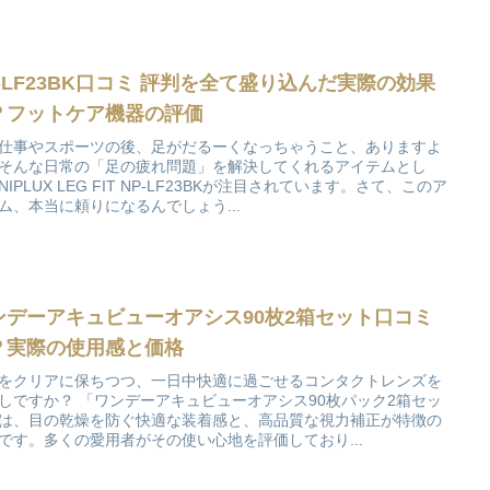
P-LF23BK口コミ 評判を全て盛り込んだ実際の効果
？フットケア機器の評価
仕事やスポーツの後、足がだるーくなっちゃうこと、ありますよ
そんな日常の「足の疲れ問題」を解決してくれるアイテムとし
NIPLUX LEG FIT NP-LF23BKが注目されています。さて、このア
ム、本当に頼りになるんでしょう...
ンデーアキュビューオアシス90枚2箱セット口コミ
？実際の使用感と価格
をクリアに保ちつつ、一日中快適に過ごせるコンタクトレンズを
しですか？ 「ワンデーアキュビューオアシス90枚パック2箱セッ
は、目の乾燥を防ぐ快適な装着感と、高品質な視力補正が特徴の
です。多くの愛用者がその使い心地を評価しており...