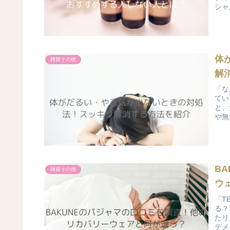
シャ
体
雑貨その他
解
「な
てい
と、
や無
B
雑貨その他
ウ
「T
る？
たリ
デメ