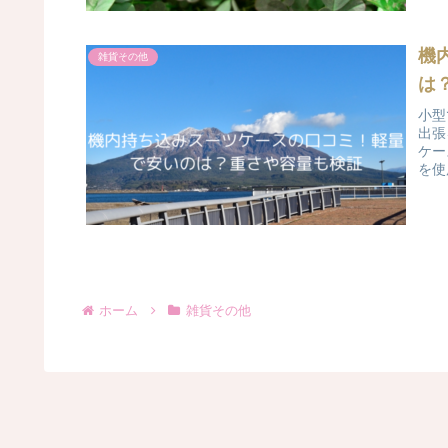
機
雑貨その他
は
小型
出張
ケー
を使
ホーム
雑貨その他