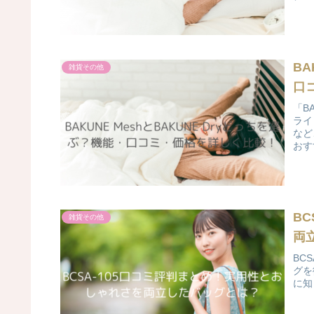
ント
BA
雑貨その他
口
「B
ライ
など
おす
ェア
B
雑貨その他
両
BC
グを
に知